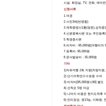
시설
:
화장실
, TV,
전화
,
에어컨
신청서류
1.
여권
2.
사진
3
매
(
반명함
)
3.
재학증명서
1
통
(
영문
),
성적증
4.
신분증복사본 또는 주민등록
5.
학생증사본
6.
비자비
- 95,000
원
[
여행비자
7.
등록비
- 95,000
원
8.문서발송비 - 35,000원
기타
1)
자유여행
2
회 지원
(
차량지원
2)
단기어학연수수료증 수여
3)
비자비
[95,000
원
-L90]
별도
4)
선착순
5
명 마감
5)
나머지 비용은 현지도착후 
6) 만리장성, 명13능, 이화원,