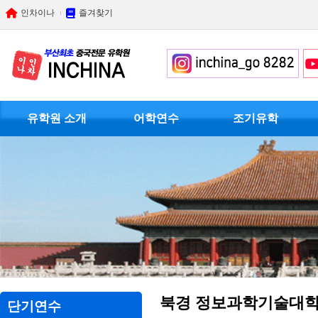
인차이나
즐겨찾기
유학원 소개
어학연수
조기유학
북경 정보과학기술대
단기연수