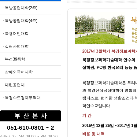
북방공업대학(2주)
북방공업대학(4주)
북경어언대학
길림사범대학
2017년 3월학기 북경정보과
북경39중학
북경정보과학기술대학 연수의 
설학원, PC방 한국요리 등등 
상해외국어대학
북경정보과학기술대학은 우리나라
대련공업대
과 북경신식공정대학이 병합되
북경수도경제무역대
캠퍼스로, 편리한 생활조건과 
학연수교입니다.
부산본사
기 간
2016년 12월 26일 ~2017년 1
051-610-0801 ~ 2
비용 및 내역
상담시간: AM 09:00 ~ PM 08:30