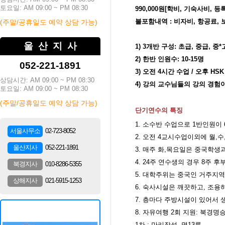
토요일: AM 09:00 ~ PM 08:30
990,000원[학비, 기숙사비, 
불포함내역 : 비자비, 항공료, 
(주말/공휴일도 예약 상담 가능)
울산지사
1) 3
개반 구성
:
초급
,
중급
,
중*
2)
한반 인원수
: 10-15
명
052-221-1891
3)
오전
4
시간 수업 / 오후 HSK
상담시간: AM 09:00 ~ PM 08:30
4)
강의 교수님들의 강의 경험
토요일: AM 09:00 ~ PM 08:30
(주말/공휴일도 예약 상담 가능)
단기연수의 특징
1. 소수반 수업으로 1반인원이
02-723-8052
서울사무소
2. 오전 4교시수업이외에 월,
052-221-1891
울산지사
3. 매주 화,목요일은 중국학생
4. 24주 연수생의 경우 8주 
010-8286-5355
북경지사
5. 대학주위는 중국인 거주지
021-5915-1253
상해지사
6. 숙사시설은 깨끗하고, 조용
7. 층마다 주방시설이 있어서 
8. 자유여행 2회 지원: 북경명
1차 : 만리장성, 명13릉